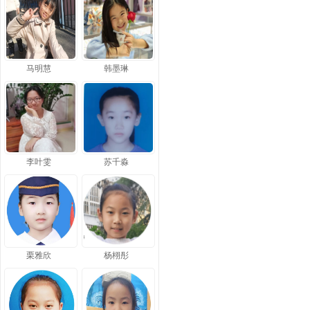
马明慧
韩墨琳
李叶雯
苏千淼
栗雅欣
杨栩彤