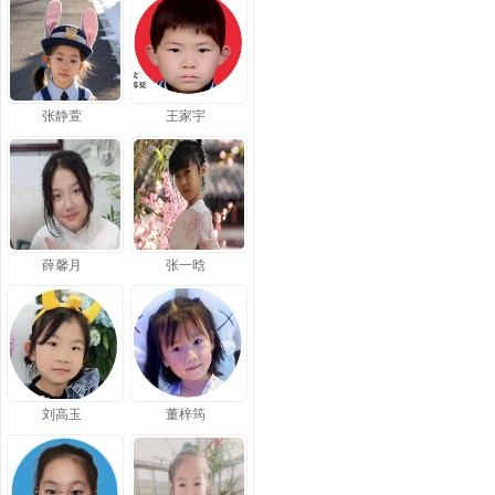
张静萱
王家宇
薛馨月
张一晗
刘高玉
董梓筠