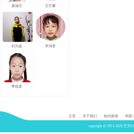
庞涵文
王艺馨
刘为嘉
李润萱
季筱柔
主页
/
关于我们
/
校内新闻
/
明星
copyright @ 2011-2020 艺天行