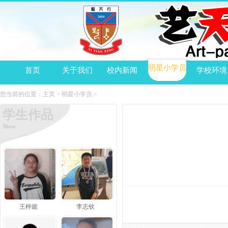
明星小学员
首页
关于我们
校内新闻
学校环境
您当前的位置：
主页
>
明星小学员
>
学生作品
Show
王梓懿
李志钦