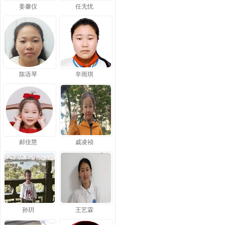
姜馨仪
任无忧
陈语琴
辛雨琪
郝佳慧
戚凌祯
孙玥
王艺霖