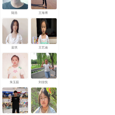
陆浩
王海博
蓝琪
王艺涵
朱玉茹
刘佳悦