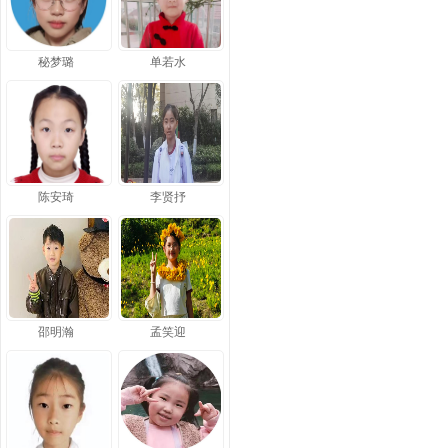
秘梦璐
单若水
陈安琦
李贤抒
邵明瀚
孟笑迎