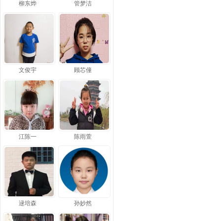
柳东烨
管梦洁
文俊宇
顾芯僮
江陈一
陈雨萱
逯培森
孙妙然