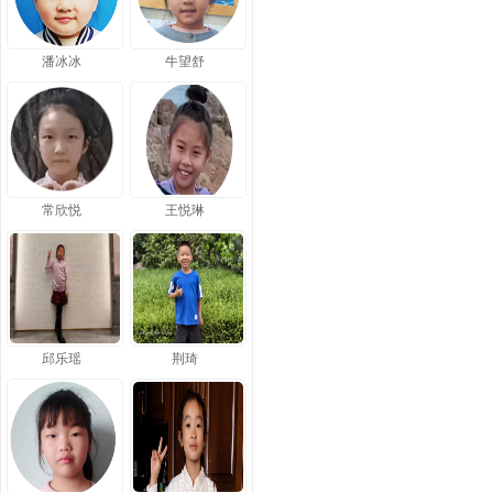
潘冰冰
牛望舒
常欣悦
王悦琳
邱乐瑶
荆琦