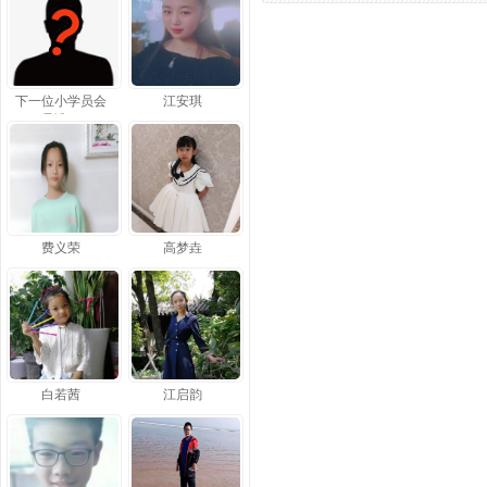
下一位小学员会
江安琪
是谁？
费义荣
高梦垚
白若茜
江启韵