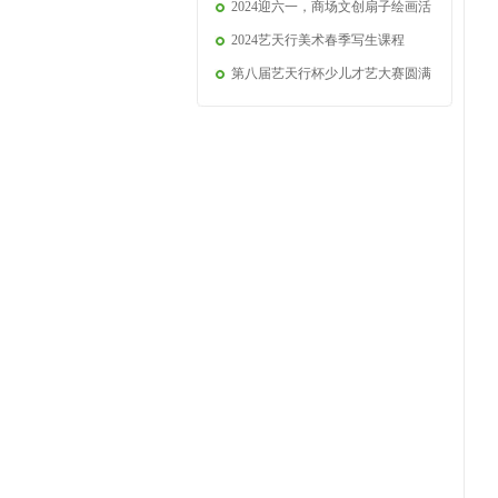
2024迎六一，商场文创扇子绘画活
2024艺天行美术春季写生课程
第八届艺天行杯少儿才艺大赛圆满