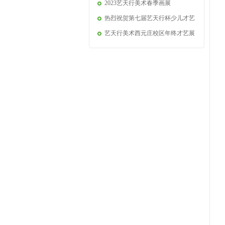
2023艺天行美术春季画展
热烈祝贺第七届艺天行杯少儿才艺
艺天行美术西元庄校区年终才艺展