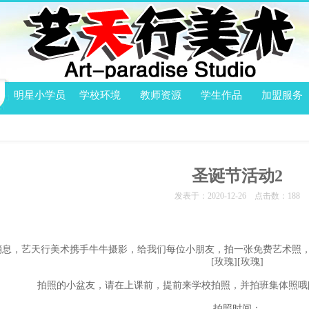
明星小学员
学校环境
教师资源
学生作品
加盟服务
圣诞节活动2
发表于：2020-12-26 点击数：
188
消息，艺天行美术携手牛牛摄影，给我们每位小朋友，拍一张免费艺术照，
[玫瑰][玫瑰]
拍照的小盆友，请在上课前，提前来学校拍照，并拍班集体照哦[
拍照时间：