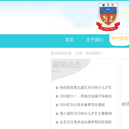
校内新闻
首页
关于我们
您当前的位置：
主页
>
校内新闻
>
新闻动态
News
热烈祝贺第九届艺天行杯少儿才艺
2024迎六一，商场文创扇子绘画活
好
2024艺天行美术春季写生课程
第八届艺天行杯少儿才艺大赛圆满
从艺天行美术走向俄罗斯列宾美院