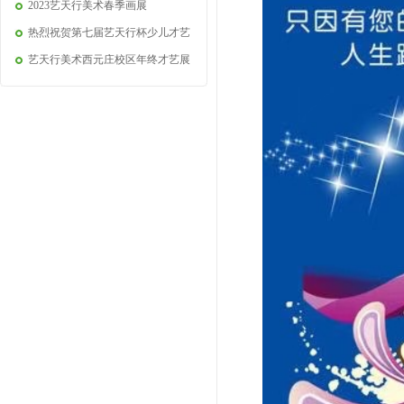
2023艺天行美术春季画展
热烈祝贺第七届艺天行杯少儿才艺
艺天行美术西元庄校区年终才艺展