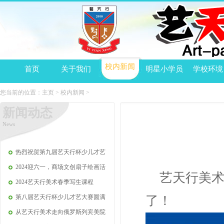
校内新闻
首页
关于我们
明星小学员
学校环境
您当前的位置：
主页
>
校内新闻
>
新闻动态
News
热烈祝贺第九届艺天行杯少儿才艺
2024迎六一，商场文创扇子绘画活
艺天行美
2024艺天行美术春季写生课程
第八届艺天行杯少儿才艺大赛圆满
了！
从艺天行美术走向俄罗斯列宾美院